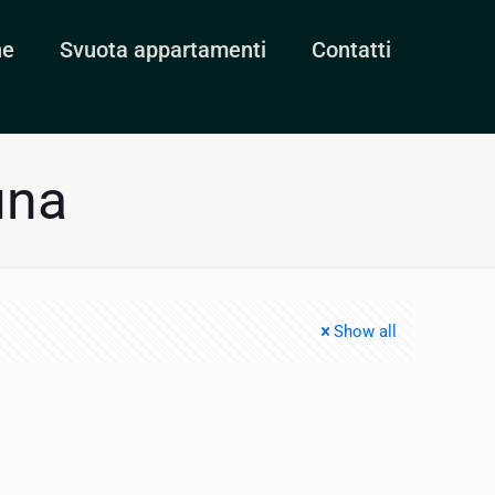
ne
Svuota appartamenti
Contatti
una
Show all