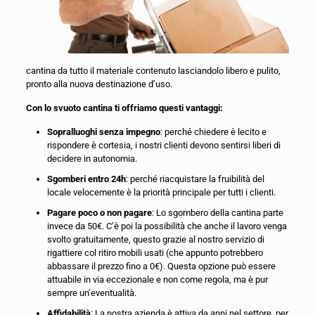
cantina da tutto il materiale contenuto lasciandolo libero e pulito,
pronto alla nuova destinazione d’uso.
Con lo svuoto cantina ti offriamo questi vantaggi:
Sopralluoghi senza impegno
: perché chiedere è lecito e
rispondere è cortesia, i nostri clienti devono sentirsi liberi di
decidere in autonomia.
Sgomberi entro 24h
: perché riacquistare la fruibilità del
locale velocemente è la priorità principale per tutti i clienti.
Pagare poco o non pagare
: Lo sgombero della cantina parte
invece da 50€. C’è poi la possibilità che anche il lavoro venga
svolto gratuitamente, questo grazie al nostro servizio di
rigattiere col ritiro mobili usati (che appunto potrebbero
abbassare il prezzo fino a 0€). Questa opzione può essere
attuabile in via eccezionale e non come regola, ma è pur
sempre un’eventualità.
Affidabilità
: La nostra azienda è attiva da anni nel settore, per