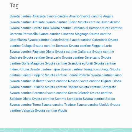
Tag
Svuota cantine Albizzate
Svuota cantine Alserio
Svuota cantine Angera
Svuota cantine Arcisate
Svuota cantine Blevio
Svuota cantine Busto Arsizio
Svuota cantine Carate Urio
Svuota cantine Cardano al Campo
Svuota cantine
Caronno Pertusella
Svuota cantine Cassano Magnago
Svuota cantine
Castellanza
Svuota cantine Castelmarte
Svuota cantine Castronno
Svuota
cantine Cislago
Svuota cantine Domaso
Svuota cantine Faggeto Lario
Svuota cantine Fagnano Olona
Svuota cantine Gallarate
Svuota cantine
Gavirate
Svuota cantine Gera Lario
Svuota cantine Gerenzano
Svuota
cantine Gorla Maggiore
Svuota cantine Grandola ed Uniti
Svuota cantine
Induno Olona
Svuota cantine Ispra
Svuota cantine Jerago con Orago
Svuota
cantine Lonate Ceppino
Svuota cantine Lonate Pozzolo
Svuota cantine Luino
Svuota cantine Malnate
Svuota cantine Nesso
Svuota cantine Olgiate Olona
Svuota cantine Pusiano
Svuota cantine Rodero
Svuota cantine Samarate
Svuota cantine Saronno
Svuota cantine Sesto Calende
Svuota cantine
Solbiate Olona
Svuota cantine Somma Lombardo
Svuota cantine Sorico
Svuota cantine Torno
Svuota cantine Tradate
Svuota cantine Uboldo
Svuota
cantine Valsolda
Svuota cantine Viggiù