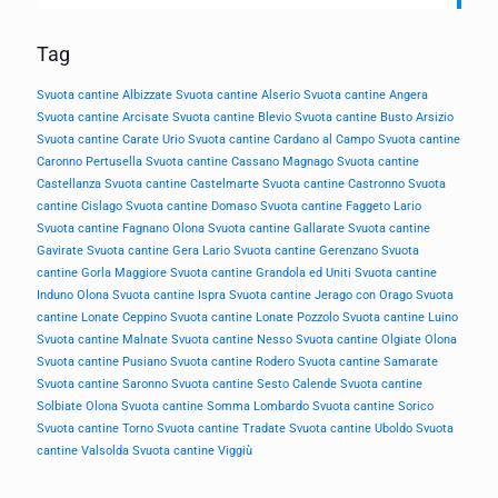
Tag
Svuota cantine Albizzate
Svuota cantine Alserio
Svuota cantine Angera
Svuota cantine Arcisate
Svuota cantine Blevio
Svuota cantine Busto Arsizio
Svuota cantine Carate Urio
Svuota cantine Cardano al Campo
Svuota cantine
Caronno Pertusella
Svuota cantine Cassano Magnago
Svuota cantine
Castellanza
Svuota cantine Castelmarte
Svuota cantine Castronno
Svuota
cantine Cislago
Svuota cantine Domaso
Svuota cantine Faggeto Lario
Svuota cantine Fagnano Olona
Svuota cantine Gallarate
Svuota cantine
Gavirate
Svuota cantine Gera Lario
Svuota cantine Gerenzano
Svuota
cantine Gorla Maggiore
Svuota cantine Grandola ed Uniti
Svuota cantine
Induno Olona
Svuota cantine Ispra
Svuota cantine Jerago con Orago
Svuota
cantine Lonate Ceppino
Svuota cantine Lonate Pozzolo
Svuota cantine Luino
Svuota cantine Malnate
Svuota cantine Nesso
Svuota cantine Olgiate Olona
Svuota cantine Pusiano
Svuota cantine Rodero
Svuota cantine Samarate
Svuota cantine Saronno
Svuota cantine Sesto Calende
Svuota cantine
Solbiate Olona
Svuota cantine Somma Lombardo
Svuota cantine Sorico
Svuota cantine Torno
Svuota cantine Tradate
Svuota cantine Uboldo
Svuota
cantine Valsolda
Svuota cantine Viggiù