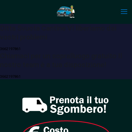
Ditta Svuota Cantine
Vi liberiamo dai
vostri problemi
3662197861
Chiamaci per un sopralluogo gratuito
Il
nostro team è a tua disposizione!
3662197861