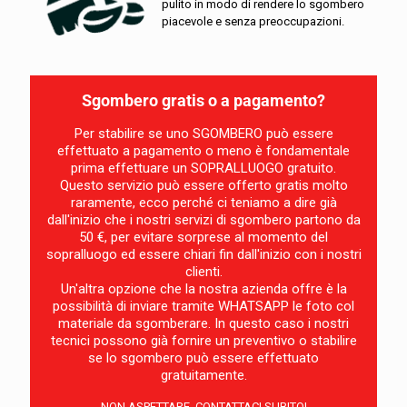
pulito in modo di rendere lo sgombero
piacevole e senza preoccupazioni.
Sgombero gratis o a pagamento?
Per stabilire se uno SGOMBERO può essere
effettuato a pagamento o meno è fondamentale
prima effettuare un SOPRALLUOGO gratuito.
Questo servizio può essere offerto gratis molto
raramente, ecco perché ci teniamo a dire già
dall'inizio che i nostri servizi di sgombero partono da
50 €, per evitare sorprese al momento del
sopralluogo ed essere chiari fin dall'inizio con i nostri
clienti.
Un'altra opzione che la nostra azienda offre è la
possibilità di inviare tramite WHATSAPP le foto col
materiale da sgomberare. In questo caso i nostri
tecnici possono già fornire un preventivo o stabilire
se lo sgombero può essere effettuato
gratuitamente.
NON ASPETTARE, CONTATTACI SUBITO!