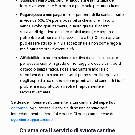
Sgomberi entro 24h
: perché riacquistare la fruibilità del
locale velocemente è la priorità principale per tutti i clienti.
Pagare poco o non pagare
: Lo sgombero della cantina parte
invece da 50€. C’è poi la possibilità che anche il lavoro
venga svolto gratuitamente, questo grazie al nostro
servizio di rigattiere col ritiro mobili usati (che appunto
potrebbero abbassare il prezzo fino a 0€). Questa opzione
può essere attuabile in via eccezionale e non come regola,
ma è pur sempre un’eventualità.
Affidabilità
: La nostra azienda è attiva da anni nel settore,
per questo siamo in grado di fronteggiare qualsiasi tipo di
ostacolo senza fatica. Possiamo vantare migliaia di
sgomberi di qualsiasi tipo. Con il primo sopralluogo avrai
degli esperti a tua disposizione pronti a farsi carico dei tuoi
problemi e soprattutto a risolverli rapidamente e
tempestivamente.
Se desideri liberare velocemente la tua cantina del superfluo,
contattaci
oggi stesso! Il servizio di svuota cantine sarà
immediatamente disponibile per te. Ci occupiamo anche di
sgombero appartamenti
!
Chiama ora il servizio di svuota cantine