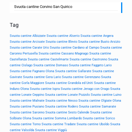
Svuota cantine Corvino San Quirico
Tag
Svuota cantine Albizzate
Svuota cantine Alserio
Svuota cantine Angera
Svuota cantine Arcisate
Svuota cantine Blevio
Svuota cantine Busto Arsizio
Svuota cantine Carate Urio
Svuota cantine Cardano al Campo
Svuota cantine
Caronno Pertusella
Svuota cantine Cassano Magnago
Svuota cantine
Castellanza
Svuota cantine Castelmarte
Svuota cantine Castronno
Svuota
cantine Cislago
Svuota cantine Domaso
Svuota cantine Faggeto Lario
Svuota cantine Fagnano Olona
Svuota cantine Gallarate
Svuota cantine
Gavirate
Svuota cantine Gera Lario
Svuota cantine Gerenzano
Svuota
cantine Gorla Maggiore
Svuota cantine Grandola ed Uniti
Svuota cantine
Induno Olona
Svuota cantine Ispra
Svuota cantine Jerago con Orago
Svuota
cantine Lonate Ceppino
Svuota cantine Lonate Pozzolo
Svuota cantine Luino
Svuota cantine Malnate
Svuota cantine Nesso
Svuota cantine Olgiate Olona
Svuota cantine Pusiano
Svuota cantine Rodero
Svuota cantine Samarate
Svuota cantine Saronno
Svuota cantine Sesto Calende
Svuota cantine
Solbiate Olona
Svuota cantine Somma Lombardo
Svuota cantine Sorico
Svuota cantine Torno
Svuota cantine Tradate
Svuota cantine Uboldo
Svuota
cantine Valsolda
Svuota cantine Viggiù