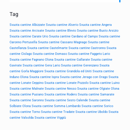
Tag
Svuota cantine Albizzate
Svuota cantine Alserio
Svuota cantine Angera
Svuota cantine Arcisate
Svuota cantine Blevio
Svuota cantine Busto Arsizio
Svuota cantine Carate Urio
Svuota cantine Cardano al Campo
Svuota cantine
Caronno Pertusella
Svuota cantine Cassano Magnago
Svuota cantine
Castellanza
Svuota cantine Castelmarte
Svuota cantine Castronno
Svuota
cantine Cislago
Svuota cantine Domaso
Svuota cantine Faggeto Lario
Svuota cantine Fagnano Olona
Svuota cantine Gallarate
Svuota cantine
Gavirate
Svuota cantine Gera Lario
Svuota cantine Gerenzano
Svuota
cantine Gorla Maggiore
Svuota cantine Grandola ed Uniti
Svuota cantine
Induno Olona
Svuota cantine Ispra
Svuota cantine Jerago con Orago
Svuota
cantine Lonate Ceppino
Svuota cantine Lonate Pozzolo
Svuota cantine Luino
Svuota cantine Malnate
Svuota cantine Nesso
Svuota cantine Olgiate Olona
Svuota cantine Pusiano
Svuota cantine Rodero
Svuota cantine Samarate
Svuota cantine Saronno
Svuota cantine Sesto Calende
Svuota cantine
Solbiate Olona
Svuota cantine Somma Lombardo
Svuota cantine Sorico
Svuota cantine Torno
Svuota cantine Tradate
Svuota cantine Uboldo
Svuota
cantine Valsolda
Svuota cantine Viggiù