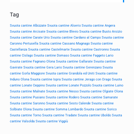
Tag
Svuota cantine Albizzate
Svuota cantine Alserio
Svuota cantine Angera
Svuota cantine Arcisate
Svuota cantine Blevio
Svuota cantine Busto Arsizio
Svuota cantine Carate Urio
Svuota cantine Cardano al Campo
Svuota cantine
Caronno Pertusella
Svuota cantine Cassano Magnago
Svuota cantine
Castellanza
Svuota cantine Castelmarte
Svuota cantine Castronno
Svuota
cantine Cislago
Svuota cantine Domaso
Svuota cantine Faggeto Lario
Svuota cantine Fagnano Olona
Svuota cantine Gallarate
Svuota cantine
Gavirate
Svuota cantine Gera Lario
Svuota cantine Gerenzano
Svuota
cantine Gorla Maggiore
Svuota cantine Grandola ed Uniti
Svuota cantine
Induno Olona
Svuota cantine Ispra
Svuota cantine Jerago con Orago
Svuota
cantine Lonate Ceppino
Svuota cantine Lonate Pozzolo
Svuota cantine Luino
Svuota cantine Malnate
Svuota cantine Nesso
Svuota cantine Olgiate Olona
Svuota cantine Pusiano
Svuota cantine Rodero
Svuota cantine Samarate
Svuota cantine Saronno
Svuota cantine Sesto Calende
Svuota cantine
Solbiate Olona
Svuota cantine Somma Lombardo
Svuota cantine Sorico
Svuota cantine Torno
Svuota cantine Tradate
Svuota cantine Uboldo
Svuota
cantine Valsolda
Svuota cantine Viggiù