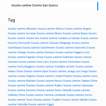
Svuota cantine Corvino San Quirico
Tag
Svuota cantine Albizzate
Svuota cantine Alserio
Svuota cantine Angera
Svuota cantine Arcisate
Svuota cantine Blevio
Svuota cantine Busto Arsizio
Svuota cantine Carate Urio
Svuota cantine Cardano al Campo
Svuota cantine
Caronno Pertusella
Svuota cantine Cassano Magnago
Svuota cantine
Castellanza
Svuota cantine Castelmarte
Svuota cantine Castronno
Svuota
cantine Cislago
Svuota cantine Domaso
Svuota cantine Faggeto Lario
Svuota cantine Fagnano Olona
Svuota cantine Gallarate
Svuota cantine
Gavirate
Svuota cantine Gera Lario
Svuota cantine Gerenzano
Svuota
cantine Gorla Maggiore
Svuota cantine Grandola ed Uniti
Svuota cantine
Induno Olona
Svuota cantine Ispra
Svuota cantine Jerago con Orago
Svuota
cantine Lonate Ceppino
Svuota cantine Lonate Pozzolo
Svuota cantine Luino
Svuota cantine Malnate
Svuota cantine Nesso
Svuota cantine Olgiate Olona
Svuota cantine Pusiano
Svuota cantine Rodero
Svuota cantine Samarate
Svuota cantine Saronno
Svuota cantine Sesto Calende
Svuota cantine
Solbiate Olona
Svuota cantine Somma Lombardo
Svuota cantine Sorico
Svuota cantine Torno
Svuota cantine Tradate
Svuota cantine Uboldo
Svuota
cantine Valsolda
Svuota cantine Viggiù