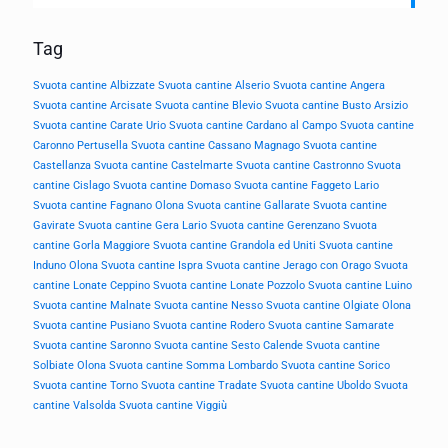
Tag
Svuota cantine Albizzate
Svuota cantine Alserio
Svuota cantine Angera
Svuota cantine Arcisate
Svuota cantine Blevio
Svuota cantine Busto Arsizio
Svuota cantine Carate Urio
Svuota cantine Cardano al Campo
Svuota cantine
Caronno Pertusella
Svuota cantine Cassano Magnago
Svuota cantine
Castellanza
Svuota cantine Castelmarte
Svuota cantine Castronno
Svuota
cantine Cislago
Svuota cantine Domaso
Svuota cantine Faggeto Lario
Svuota cantine Fagnano Olona
Svuota cantine Gallarate
Svuota cantine
Gavirate
Svuota cantine Gera Lario
Svuota cantine Gerenzano
Svuota
cantine Gorla Maggiore
Svuota cantine Grandola ed Uniti
Svuota cantine
Induno Olona
Svuota cantine Ispra
Svuota cantine Jerago con Orago
Svuota
cantine Lonate Ceppino
Svuota cantine Lonate Pozzolo
Svuota cantine Luino
Svuota cantine Malnate
Svuota cantine Nesso
Svuota cantine Olgiate Olona
Svuota cantine Pusiano
Svuota cantine Rodero
Svuota cantine Samarate
Svuota cantine Saronno
Svuota cantine Sesto Calende
Svuota cantine
Solbiate Olona
Svuota cantine Somma Lombardo
Svuota cantine Sorico
Svuota cantine Torno
Svuota cantine Tradate
Svuota cantine Uboldo
Svuota
cantine Valsolda
Svuota cantine Viggiù