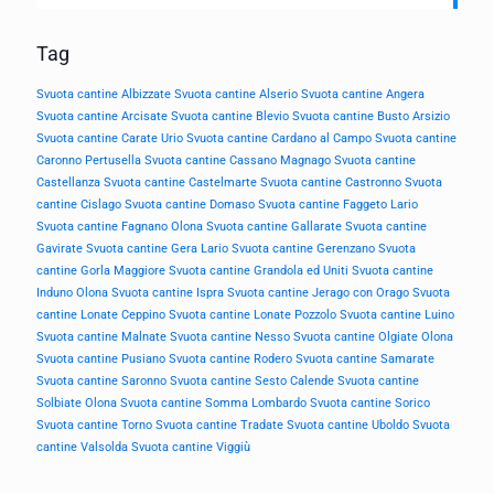
Tag
Svuota cantine Albizzate
Svuota cantine Alserio
Svuota cantine Angera
Svuota cantine Arcisate
Svuota cantine Blevio
Svuota cantine Busto Arsizio
Svuota cantine Carate Urio
Svuota cantine Cardano al Campo
Svuota cantine
Caronno Pertusella
Svuota cantine Cassano Magnago
Svuota cantine
Castellanza
Svuota cantine Castelmarte
Svuota cantine Castronno
Svuota
cantine Cislago
Svuota cantine Domaso
Svuota cantine Faggeto Lario
Svuota cantine Fagnano Olona
Svuota cantine Gallarate
Svuota cantine
Gavirate
Svuota cantine Gera Lario
Svuota cantine Gerenzano
Svuota
cantine Gorla Maggiore
Svuota cantine Grandola ed Uniti
Svuota cantine
Induno Olona
Svuota cantine Ispra
Svuota cantine Jerago con Orago
Svuota
cantine Lonate Ceppino
Svuota cantine Lonate Pozzolo
Svuota cantine Luino
Svuota cantine Malnate
Svuota cantine Nesso
Svuota cantine Olgiate Olona
Svuota cantine Pusiano
Svuota cantine Rodero
Svuota cantine Samarate
Svuota cantine Saronno
Svuota cantine Sesto Calende
Svuota cantine
Solbiate Olona
Svuota cantine Somma Lombardo
Svuota cantine Sorico
Svuota cantine Torno
Svuota cantine Tradate
Svuota cantine Uboldo
Svuota
cantine Valsolda
Svuota cantine Viggiù