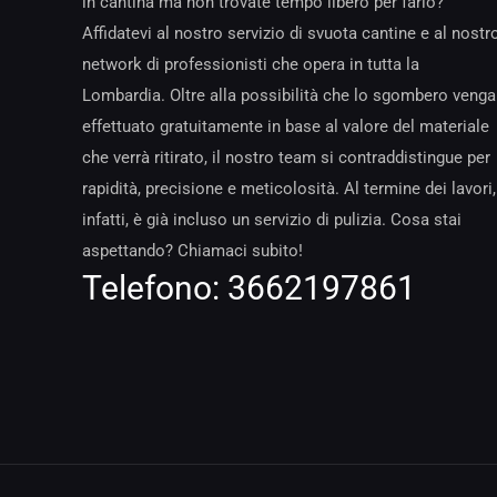
in cantina ma non trovate tempo libero per farlo?
Affidatevi al nostro servizio di svuota cantine e al nostr
network di professionisti che opera in tutta la
Lombardia. Oltre alla possibilità che lo sgombero venga
effettuato gratuitamente in base al valore del materiale
che verrà ritirato, il nostro team si contraddistingue per
rapidità, precisione e meticolosità. Al termine dei lavori,
infatti, è già incluso un servizio di pulizia. Cosa stai
aspettando? Chiamaci subito!
Telefono:
3662197861