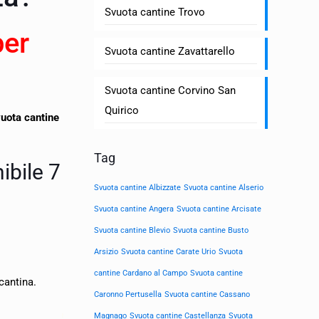
Svuota cantine Trovo
per
Svuota cantine Zavattarello
Svuota cantine Corvino San
Quirico
uota cantine
Tag
ibile 7
Svuota cantine Albizzate
Svuota cantine Alserio
Svuota cantine Angera
Svuota cantine Arcisate
Svuota cantine Blevio
Svuota cantine Busto
Arsizio
Svuota cantine Carate Urio
Svuota
cantine Cardano al Campo
Svuota cantine
cantina.
Caronno Pertusella
Svuota cantine Cassano
Magnago
Svuota cantine Castellanza
Svuota