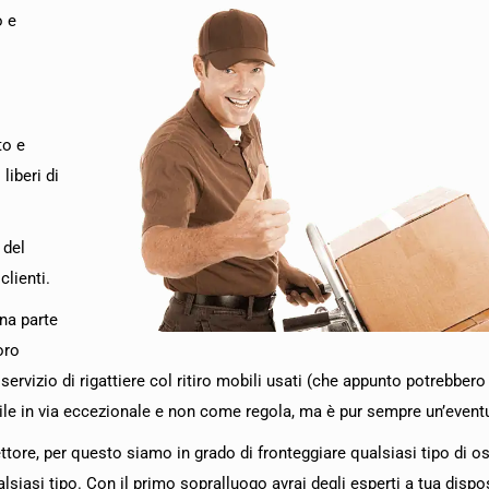
o e
to e
liberi di
 del
clienti.
na parte
oro
ervizio di rigattiere col ritiro mobili usati (che appunto potrebbero
ile in via eccezionale e non come regola, ma è pur sempre un’eventu
settore, per questo siamo in grado di fronteggiare qualsiasi tipo di 
lsiasi tipo. Con il primo sopralluogo avrai degli esperti a tua dispo