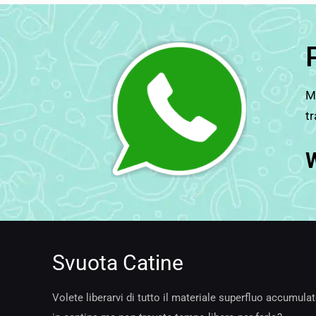
Ma
tr
Svuota Catine
Volete liberarvi di tutto il materiale superfluo accumula