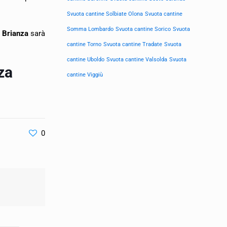
Svuota cantine Solbiate Olona
Svuota cantine
Somma Lombardo
Svuota cantine Sorico
Svuota
o Brianza
sarà
cantine Torno
Svuota cantine Tradate
Svuota
cantine Uboldo
Svuota cantine Valsolda
Svuota
za
cantine Viggiù
0