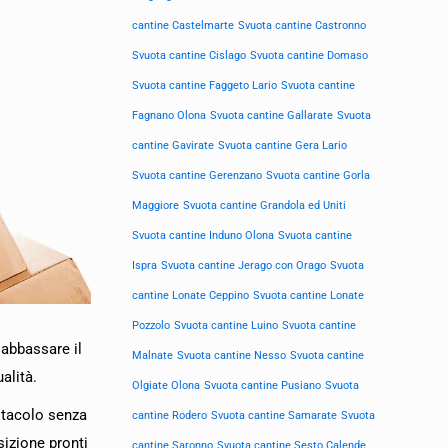
cantine Castelmarte
Svuota cantine Castronno
Svuota cantine Cislago
Svuota cantine Domaso
Svuota cantine Faggeto Lario
Svuota cantine
Fagnano Olona
Svuota cantine Gallarate
Svuota
cantine Gavirate
Svuota cantine Gera Lario
Svuota cantine Gerenzano
Svuota cantine Gorla
Maggiore
Svuota cantine Grandola ed Uniti
Svuota cantine Induno Olona
Svuota cantine
Ispra
Svuota cantine Jerago con Orago
Svuota
cantine Lonate Ceppino
Svuota cantine Lonate
Pozzolo
Svuota cantine Luino
Svuota cantine
 abbassare il
Malnate
Svuota cantine Nesso
Svuota cantine
alità.
Olgiate Olona
Svuota cantine Pusiano
Svuota
ostacolo senza
cantine Rodero
Svuota cantine Samarate
Svuota
sizione pronti
cantine Saronno
Svuota cantine Sesto Calende