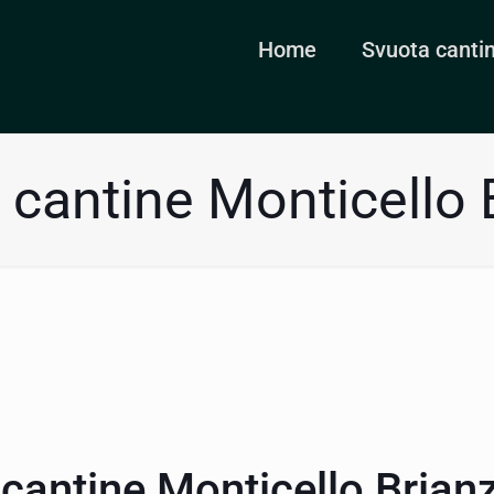
Home
Svuota canti
 cantine Monticello 
cantine Monticello Brian