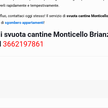
olverli rapidamente e tempestivamente.
luo, contattaci oggi stesso! Il servizio di
svuota cantine Monticell
 di
sgombero appartamenti
!
di svuota cantine Monticello Brian
l
3662197861