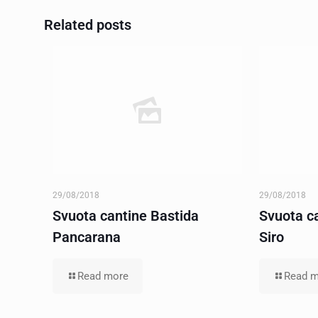
Related posts
29/08/2018
29/08/2018
Svuota cantine Bastida
Svuota c
Pancarana
Siro
Read more
Read m