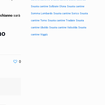
Svuota cantine Solbiate Olona
Svuota cantine
Somma Lombardo
Svuota cantine Sorico
Svuota
Schianno
sarà
cantine Torno
Svuota cantine Tradate
Svuota
cantine Uboldo
Svuota cantine Valsolda
Svuota
no
cantine Viggiù
0