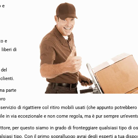
o e
to e
liberi di
 del
clienti.
na parte
oro
ervizio di rigattiere col ritiro mobili usati (che appunto potrebbero
ile in via eccezionale e non come regola, ma è pur sempre un’eventu
settore, per questo siamo in grado di fronteggiare qualsiasi tipo di 
lsiasi tipo. Con il primo sopralluogo avrai degli esperti a tua dispo