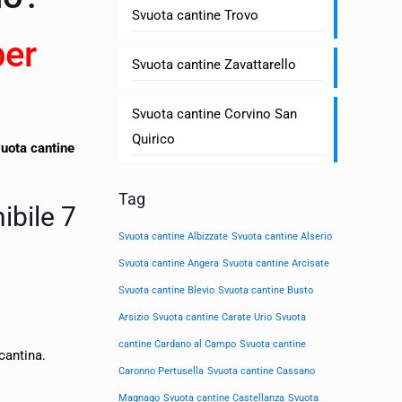
Svuota cantine Trovo
per
Svuota cantine Zavattarello
Svuota cantine Corvino San
Quirico
uota cantine
Tag
ibile 7
Svuota cantine Albizzate
Svuota cantine Alserio
Svuota cantine Angera
Svuota cantine Arcisate
Svuota cantine Blevio
Svuota cantine Busto
Arsizio
Svuota cantine Carate Urio
Svuota
cantine Cardano al Campo
Svuota cantine
cantina.
Caronno Pertusella
Svuota cantine Cassano
Magnago
Svuota cantine Castellanza
Svuota