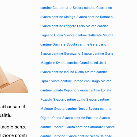
cantine Castelmarte
Svuota cantine Castronno
Svuota cantine Cislago
Svuota cantine Domaso
Svuota cantine Faggeto Lario
Svuota cantine
Fagnano Olona
Svuota cantine Gallarate
Svuota
cantine Gavirate
Svuota cantine Gera Lario
Svuota cantine Gerenzano
Svuota cantine Gorla
Maggiore
Svuota cantine Grandola ed Uniti
Svuota cantine Induno Olona
Svuota cantine
Ispra
Svuota cantine Jerago con Orago
Svuota
cantine Lonate Ceppino
Svuota cantine Lonate
Pozzolo
Svuota cantine Luino
Svuota cantine
 abbassare il
Malnate
Svuota cantine Nesso
Svuota cantine
alità.
Olgiate Olona
Svuota cantine Pusiano
Svuota
ostacolo senza
cantine Rodero
Svuota cantine Samarate
Svuota
sizione pronti
cantine Saronno
Svuota cantine Sesto Calende