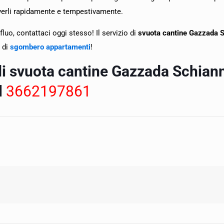
olverli rapidamente e tempestivamente.
luo, contattaci oggi stesso! Il servizio di
svuota cantine Gazzada 
 di
sgombero appartamenti
!
 di svuota cantine Gazzada Schian
l
3662197861