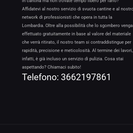
in cantina ma non trovate tempo libero per farlo?
Affidatevi al nostro servizio di svuota cantine e al nostr
network di professionisti che opera in tutta la
Lombardia. Oltre alla possibilità che lo sgombero venga
effettuato gratuitamente in base al valore del materiale
che verrà ritirato, il nostro team si contraddistingue per
rapidità, precisione e meticolosità. Al termine dei lavori,
infatti, è già incluso un servizio di pulizia. Cosa stai
aspettando? Chiamaci subito!
Telefono:
3662197861