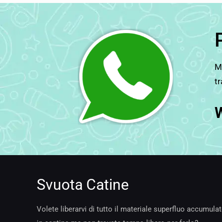
Ma
tr
Svuota Catine
Volete liberarvi di tutto il materiale superfluo accumula