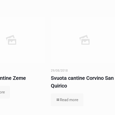
29/08/2018
antine Zeme
Svuota cantine Corvino San
Quirico
ore
Read more