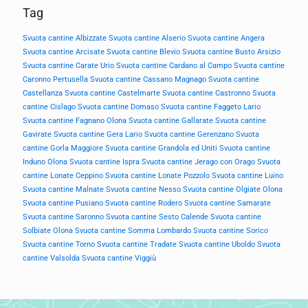
Tag
Svuota cantine Albizzate
Svuota cantine Alserio
Svuota cantine Angera
Svuota cantine Arcisate
Svuota cantine Blevio
Svuota cantine Busto Arsizio
Svuota cantine Carate Urio
Svuota cantine Cardano al Campo
Svuota cantine
Caronno Pertusella
Svuota cantine Cassano Magnago
Svuota cantine
Castellanza
Svuota cantine Castelmarte
Svuota cantine Castronno
Svuota
cantine Cislago
Svuota cantine Domaso
Svuota cantine Faggeto Lario
Svuota cantine Fagnano Olona
Svuota cantine Gallarate
Svuota cantine
Gavirate
Svuota cantine Gera Lario
Svuota cantine Gerenzano
Svuota
cantine Gorla Maggiore
Svuota cantine Grandola ed Uniti
Svuota cantine
Induno Olona
Svuota cantine Ispra
Svuota cantine Jerago con Orago
Svuota
cantine Lonate Ceppino
Svuota cantine Lonate Pozzolo
Svuota cantine Luino
Svuota cantine Malnate
Svuota cantine Nesso
Svuota cantine Olgiate Olona
Svuota cantine Pusiano
Svuota cantine Rodero
Svuota cantine Samarate
Svuota cantine Saronno
Svuota cantine Sesto Calende
Svuota cantine
Solbiate Olona
Svuota cantine Somma Lombardo
Svuota cantine Sorico
Svuota cantine Torno
Svuota cantine Tradate
Svuota cantine Uboldo
Svuota
cantine Valsolda
Svuota cantine Viggiù