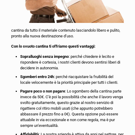
cantina da tutto il materiale contenuto lasciandolo libero e pulito,
pronto alla nuova destinazione d’uso.
Con lo svuoto cantina ti offriamo questi vantaggi:
Sopralluoghi senza impegno
: perché chiedere è lecito e
rispondere è cortesia, i nostri clienti devono sentirsi liberi di
decidere in autonomia.
Sgomberi entro 24h
: perché riacquistare la fruibilità del
locale velocemente è la priorità principale per tutti i clienti.
Pagare poco o non pagare
: Lo sgombero della cantina parte
invece da 50€. C’è poi la possibilità che anche il lavoro venga
svolto gratuitamente, questo grazie al nostro servizio di
rigattiere col ritiro mobili usati (che appunto potrebbero
abbassare il prezzo fino a 0€). Questa opzione può essere
attuabile in via eccezionale e non come regola, ma è pur
sempre un’eventualità.
Affidabilità
: La nostra azienda è attiva da anni nel settore, per