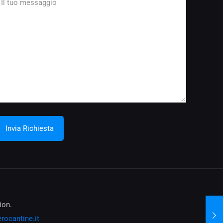
ion.
rocantine.it