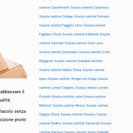
cantine Castelmarte
Svuota cantine Castronno
Svuota cantine Cislago
Svuota cantine Domaso
Svuota cantine Faggeto Lario
Svuota cantine
Fagnano Olona
Svuota cantine Gallarate
Svuota
cantine Gavirate
Svuota cantine Gera Lario
Svuota cantine Gerenzano
Svuota cantine Gorla
Maggiore
Svuota cantine Grandola ed Uniti
Svuota cantine Induno Olona
Svuota cantine
Ispra
Svuota cantine Jerago con Orago
Svuota
cantine Lonate Ceppino
Svuota cantine Lonate
 abbassare il
Pozzolo
Svuota cantine Luino
Svuota cantine
alità.
Malnate
Svuota cantine Nesso
Svuota cantine
ostacolo senza
Olgiate Olona
Svuota cantine Pusiano
Svuota
sizione pronti
cantine Rodero
Svuota cantine Samarate
Svuota
cantine Saronno
Svuota cantine Sesto Calende