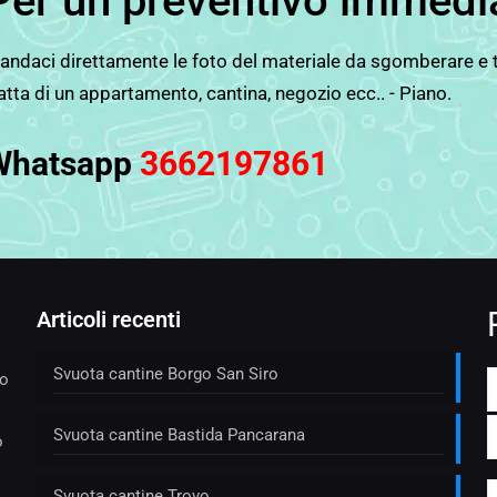
Per un preventivo immedi
ndaci direttamente le foto del materiale da sgomberare e tut
atta di un appartamento, cantina, negozio ecc.. - Piano.
Whatsapp
3662197861
Articoli recenti
Svuota cantine Borgo San Siro
to
Svuota cantine Bastida Pancarana
o
Svuota cantine Trovo