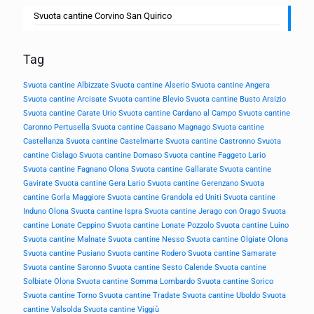
Svuota cantine Corvino San Quirico
Tag
Svuota cantine Albizzate
Svuota cantine Alserio
Svuota cantine Angera
Svuota cantine Arcisate
Svuota cantine Blevio
Svuota cantine Busto Arsizio
Svuota cantine Carate Urio
Svuota cantine Cardano al Campo
Svuota cantine
Caronno Pertusella
Svuota cantine Cassano Magnago
Svuota cantine
Castellanza
Svuota cantine Castelmarte
Svuota cantine Castronno
Svuota
cantine Cislago
Svuota cantine Domaso
Svuota cantine Faggeto Lario
Svuota cantine Fagnano Olona
Svuota cantine Gallarate
Svuota cantine
Gavirate
Svuota cantine Gera Lario
Svuota cantine Gerenzano
Svuota
cantine Gorla Maggiore
Svuota cantine Grandola ed Uniti
Svuota cantine
Induno Olona
Svuota cantine Ispra
Svuota cantine Jerago con Orago
Svuota
cantine Lonate Ceppino
Svuota cantine Lonate Pozzolo
Svuota cantine Luino
Svuota cantine Malnate
Svuota cantine Nesso
Svuota cantine Olgiate Olona
Svuota cantine Pusiano
Svuota cantine Rodero
Svuota cantine Samarate
Svuota cantine Saronno
Svuota cantine Sesto Calende
Svuota cantine
Solbiate Olona
Svuota cantine Somma Lombardo
Svuota cantine Sorico
Svuota cantine Torno
Svuota cantine Tradate
Svuota cantine Uboldo
Svuota
cantine Valsolda
Svuota cantine Viggiù