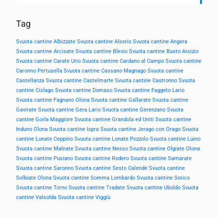
Tag
Svuota cantine Albizzate
Svuota cantine Alserio
Svuota cantine Angera
Svuota cantine Arcisate
Svuota cantine Blevio
Svuota cantine Busto Arsizio
Svuota cantine Carate Urio
Svuota cantine Cardano al Campo
Svuota cantine
Caronno Pertusella
Svuota cantine Cassano Magnago
Svuota cantine
Castellanza
Svuota cantine Castelmarte
Svuota cantine Castronno
Svuota
cantine Cislago
Svuota cantine Domaso
Svuota cantine Faggeto Lario
Svuota cantine Fagnano Olona
Svuota cantine Gallarate
Svuota cantine
Gavirate
Svuota cantine Gera Lario
Svuota cantine Gerenzano
Svuota
cantine Gorla Maggiore
Svuota cantine Grandola ed Uniti
Svuota cantine
Induno Olona
Svuota cantine Ispra
Svuota cantine Jerago con Orago
Svuota
cantine Lonate Ceppino
Svuota cantine Lonate Pozzolo
Svuota cantine Luino
Svuota cantine Malnate
Svuota cantine Nesso
Svuota cantine Olgiate Olona
Svuota cantine Pusiano
Svuota cantine Rodero
Svuota cantine Samarate
Svuota cantine Saronno
Svuota cantine Sesto Calende
Svuota cantine
Solbiate Olona
Svuota cantine Somma Lombardo
Svuota cantine Sorico
Svuota cantine Torno
Svuota cantine Tradate
Svuota cantine Uboldo
Svuota
cantine Valsolda
Svuota cantine Viggiù