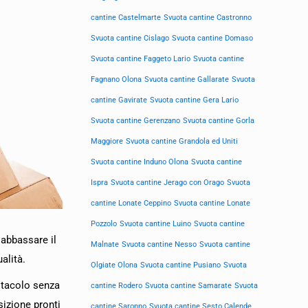
cantine Castelmarte
Svuota cantine Castronno
Svuota cantine Cislago
Svuota cantine Domaso
Svuota cantine Faggeto Lario
Svuota cantine
Fagnano Olona
Svuota cantine Gallarate
Svuota
cantine Gavirate
Svuota cantine Gera Lario
Svuota cantine Gerenzano
Svuota cantine Gorla
Maggiore
Svuota cantine Grandola ed Uniti
Svuota cantine Induno Olona
Svuota cantine
Ispra
Svuota cantine Jerago con Orago
Svuota
cantine Lonate Ceppino
Svuota cantine Lonate
Pozzolo
Svuota cantine Luino
Svuota cantine
 abbassare il
Malnate
Svuota cantine Nesso
Svuota cantine
alità.
Olgiate Olona
Svuota cantine Pusiano
Svuota
ostacolo senza
cantine Rodero
Svuota cantine Samarate
Svuota
sizione pronti
cantine Saronno
Svuota cantine Sesto Calende