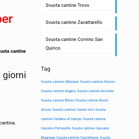
Svuota cantine Trovo
per
Svuota cantine Zavattarello
Svuota cantine Corvino San
Quirico
uota cantine
Tag
 giorni
Svuota cantine Albizzate
Svuota cantine Alserio
Svuota cantine Angera
Svuota cantine Arcisate
Svuota cantine Blevio
Svuota cantine Busto
Arsizio
Svuota cantine Carate Urio
Svuota
cantine Cardano al Campo
Svuota cantine
cantina.
Caronno Pertusella
Svuota cantine Cassano
Magnago
Svuota cantine Castellanza
Svuota