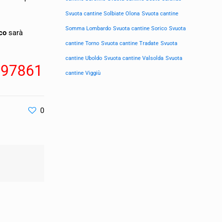
Svuota cantine Solbiate Olona
Svuota cantine
Somma Lombardo
Svuota cantine Sorico
Svuota
sco
sarà
cantine Torno
Svuota cantine Tradate
Svuota
cantine Uboldo
Svuota cantine Valsolda
Svuota
197861
cantine Viggiù
0