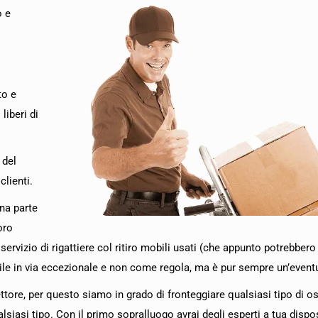
o e
to e
liberi di
 del
clienti.
na parte
oro
ervizio di rigattiere col ritiro mobili usati (che appunto potrebbero
ile in via eccezionale e non come regola, ma è pur sempre un’eventu
settore, per questo siamo in grado di fronteggiare qualsiasi tipo di 
lsiasi tipo. Con il primo sopralluogo avrai degli esperti a tua dispo